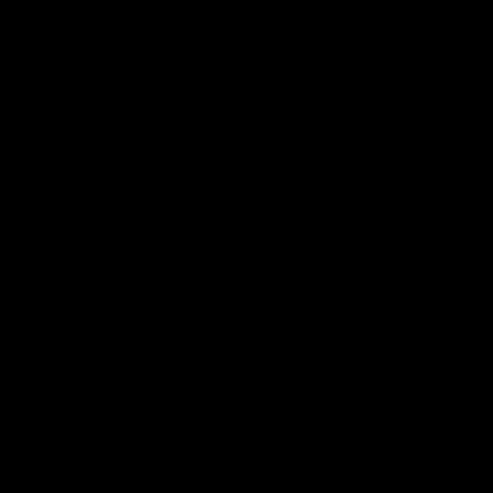
太阳成官方网站受邀共筑新生态