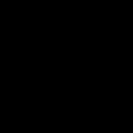
公司新闻
行业新闻