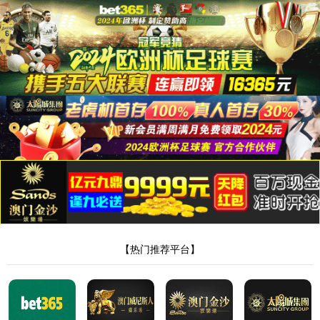
122.cc太阳成官方网站
122cc太阳成官方网站
智慧医疗
智慧病房
智慧门诊
物联网医院
临床数据中心
物流运送中心
合作案例
关于德澳
公司动态
公司新闻
行业新闻
技术服务
联系我们
人才招聘
在线留言
联系方式
135 3247 2213
122cc太阳成官方网站
智慧医疗
合作案例
关于德澳
公司动态
技
术服务
联系我们